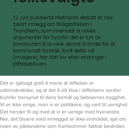
12. juni publiserte Midtnorsk debatt et noe
bisart innlegg om Boligstiftelsen i
Trondheim, som inneholdt ei rekke
argumenter for hvorfor det er lurt av
kommunen å avvikle denne til fordel for et
kommunalt foretak, fordi dette nå
(muligens) har blitt lov etter endringer i
stiftelsesloven.
Det er sjølsagt greit å mene at stiftelser er
udemokratiske, og at det å slå kloa i stiftelsens verdier
trumfer hensynet til dens formål og beboernes trygghet.
Vi er ikke enige, men vi er politikere, og vant til uenighet.
Det hender til og med at vi er uenige med hverandre.
Nei, det bisarre med innlegget er ikke innholdet, sjøl om
noen av påstandene som framkommer faktisk bestrides