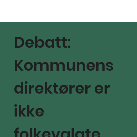
Debatt:
Kommunens
direktører er
ikke
folkevalgte